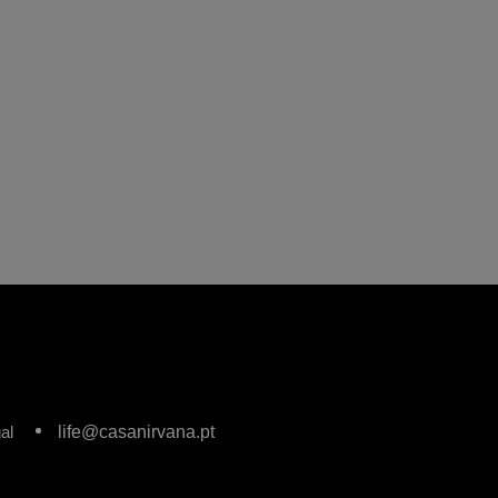
al
life@casanirvana.pt